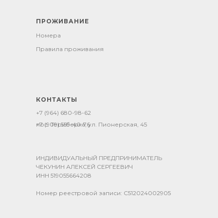
ПРОЖИВАНИЕ
Номера
Правила проживания
КОНТАКТЫ
+7 (964) 680-98-62
+7 (909) 559-40-76
пос. Териберка, ул. Пионерская, 45
ИНДИВИДУАЛЬНЫЙ ПРЕДПРИНИМАТЕЛЬ
ЧЕКУНИН АЛЕКСЕЙ СЕРГЕЕВИЧ
ИНН 519055664208
Номер реестровой записи: С512024002905